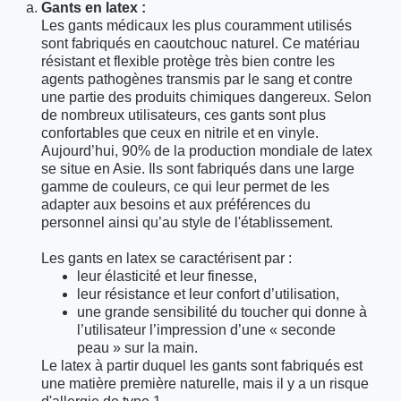
Gants en latex :
Les gants médicaux les plus couramment utilisés
sont fabriqués en caoutchouc naturel. Ce matériau
Déterminez le contact potentiel avec des
résistant et flexible protège très bien contre les
denrées alimentaires.
agents pathogènes transmis par le sang et contre
une partie des produits chimiques dangereux. Selon
de nombreux utilisateurs, ces gants sont plus
Déterminez le risque d'hypersensibilité ou
confortables que ceux en nitrile et en vinyle.
de réactions allergiques de type I au latex
Aujourd’hui, 90% de la production mondiale de latex
et/ou de réactions allergiques de type IV
se situe en Asie. Ils sont fabriqués dans une large
aux accélérateurs chimiques.
gamme de couleurs, ce qui leur permet de les
adapter aux besoins et aux préférences du
personnel ainsi qu’au style de l'établissement.
Une fois vos besoins déterminés,
choisissez les gants selon le tableau
associé à la gamme de produits. Il ne faut
Les gants en latex se caractérisent par :
pas oublier de protéger non seulement les
mains, mais aussi les poignets – à cette fin,
leur élasticité et leur finesse,
on peut utiliser des gants à manchette
leur résistance et leur confort d’utilisation,
longue.
une grande sensibilité du toucher qui donne à
l’utilisateur l’impression d’une « seconde
peau » sur la main.
N'oubliez pas de choisir la bonne taille, ce
Le latex à partir duquel les gants sont fabriqués est
qui assurera le confort d’utilisation et la
une matière première naturelle, mais il y a un risque
précision de la manipulation.