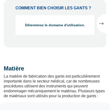
COMMENT BIEN CHOISIR LES GANTS ?
Déterminez le domaine d'utilisation.
Déterminez le risque de contact avec du
matériel biologique.
Matière
Déterminez le risque d'exposition aux virus.
La matière de fabrication des gants est particulièrement
importante dans le secteur médical, car de nombreuses
procédures utilisent des instruments qui peuvent
endommager mécaniquement le matériau. Plusieurs types
de matériaux sont utilisés pour la production de gants :
Déterminez le risque de contact avec des
produits chimiques, y compris les
détergents et les désinfectants.